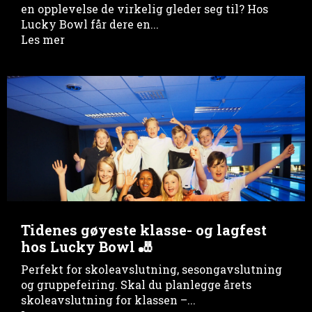
en opplevelse de virkelig gleder seg til? Hos
Lucky Bowl får dere en...
Les mer
Tidenes gøyeste klasse- og lagfest
hos Lucky Bowl 🎳
Perfekt for skoleavslutning, sesongavslutning
og gruppefeiring. Skal du planlegge årets
skoleavslutning for klassen –...