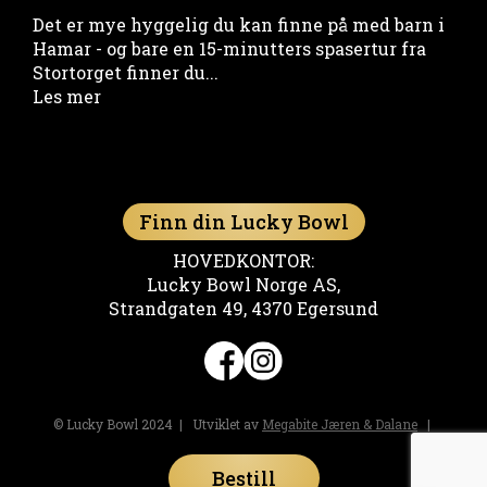
Det er mye hyggelig du kan finne på med barn i
Hamar - og bare en 15-minutters spasertur fra
Stortorget finner du...
Les mer
Finn din Lucky Bowl
HOVEDKONTOR:
Lucky Bowl Norge AS,
Strandgaten 49, 4370 Egersund
© Lucky Bowl 2024 | Utviklet av
Megabite Jæren & Dalane
|
Personvernerklæring
og
informasjonskapsler (cookies)
Bestill
Redegjørelse 2023
|
Redegjørelse 2024
|
Redegjørelse 2025