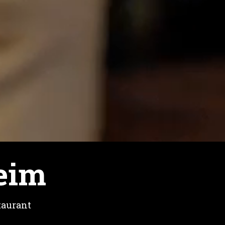
eim
taurant