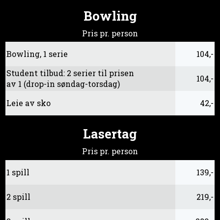
Bowling
Pris pr. person
Bowling, 1 serie
104,-
Student tilbud: 2 serier til prisen
104,-
av 1 (drop-in søndag-torsdag)
Leie av sko
42,-
Lasertag
Pris pr. person
1 spill
139,-
2 spill
219,-