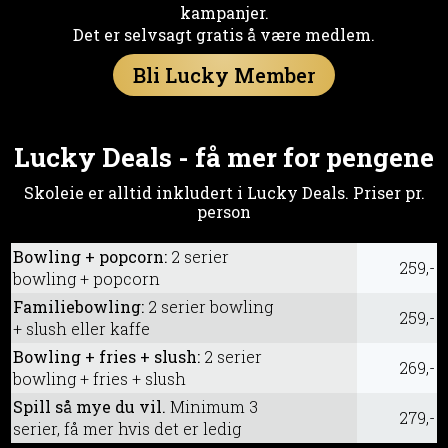
kampanjer.
Det er selvsagt gratis å være medlem.
Bli Lucky Member
Lucky Deals - få mer for pengene
Skoleie er alltid inkludert i Lucky Deals. Priser pr.
person
Bowling + popcorn:
2 serier
259,-
bowling + popcorn
Familiebowling:
2 serier bowling
259,-
+ slush eller kaffe
Bowling + fries + slush:
2 serier
269,-
bowling + fries + slush
Spill så mye du vil.
Minimum 3
279,-
serier, få mer hvis det er ledig