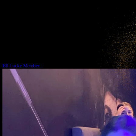
Bli med i Lucky Club, vår eksklusive kundeklubb
— En av Norges største og beste —
Bli Lucky Member