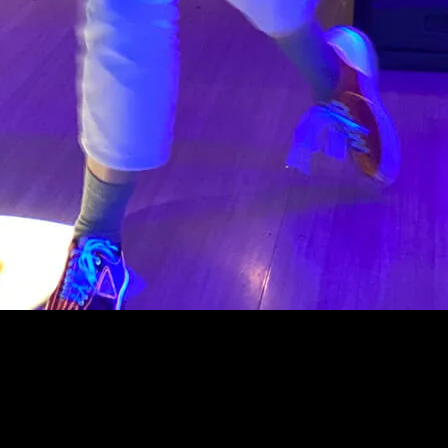
lubben får tilgang til. Vi gjør det enkelt og gir deg som Lucky Memb
du må være minst 15 år.
å bursdagen sin. Det er vår måte å vise takknemlighet overfor våre loja
ne med det samme. Vi gleder oss til å ønske deg velkommen i Lucky Cl