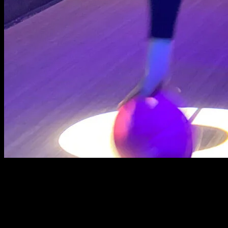
Som Lucky Member får du fordeler og tilbud bare medlemmer av kundek
Best av alt er at det er helt gratis å være medlem, eneste kravet er at 
Medlemmer kan glede seg over fordeler, og ikke minst gratis bowling p
Hvorfor vente? Bli med i Lucky Club i dag og begynn å nyte fordele