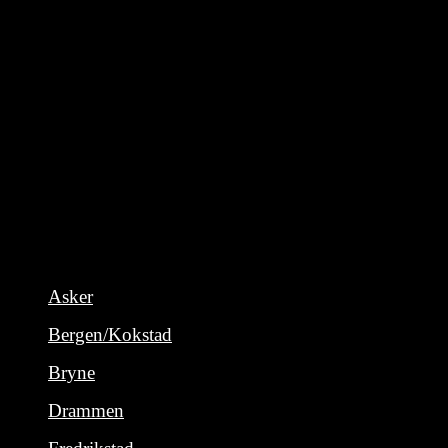
Kundeklubbfordeler
GRATIS BOWLING PÅ BURSDAGEN DIN
Få tilgang til unike kupongtilbud
Få tilgang til unike kampanjer
Asker
Bergen/Kokstad
Bryne
Drammen