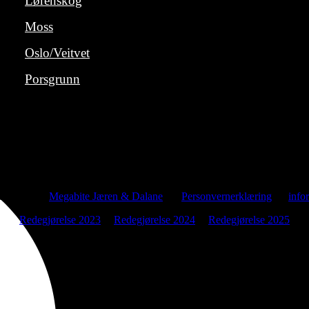
Lørenskog
Moss
Oslo/Veitvet
Porsgrunn
HOVEDKONTOR:
Lucky Bowl Norge AS,
Strandgaten 49, 4370 Egersund
tviklet av
Megabite Jæren & Dalane
|
Personvernerklæring
og
info
Redegjørelse 2023
|
Redegjørelse 2024
|
Redegjørelse 2025