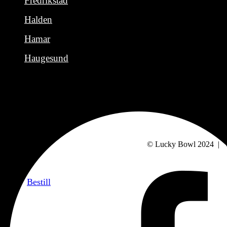
Fredrikstad
Halden
Hamar
Haugesund
© Lucky Bowl 2024 | U
Bestill