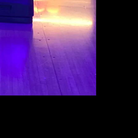
er våre beste tilbud og kampanjer.
le kunder og gi noe ekstra tilbake til våre medlemmer.
ub.