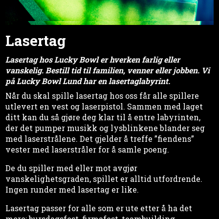
Lasertag
Lasertag hos Lucky Bowl er hverken farlig eller
vanskelig. Bestill tid til familien, venner eller jobben. Vi
på Lucky Bowl Lund har en lasertaglabyrint.
Når du skal spille lasertag hos oss får alle spillere
utlevert en vest og laserpistol. Sammen med laget
ditt kan du så gjøre deg klar til å entre labyrinten,
der det pumper musikk og lysblinkene blander seg
med laserstrålene. Det gjelder å treffe ”fiendens”
vester med laserstråler for å samle poeng.
De du spiller med eller mot avgjør
vanskelighetsgraden, spillet er alltid utfordrende.
Ingen runder med lasertag er like.
Lasertag passer for alle som er ute etter å ha det
moro; bursdagsfest, firmafest, teambuilding,