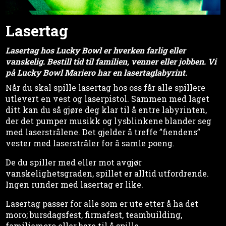
Lasertag
Lasertag hos Lucky Bowl er hverken farlig eller
vanskelig. Bestill tid til familien, venner eller jobben. Vi
på Lucky Bowl Mariero har en lasertaglabyrint.
Når du skal spille lasertag hos oss får alle spillere
utlevert en vest og laserpistol. Sammen med laget
ditt kan du så gjøre deg klar til å entre labyrinten,
der det pumper musikk og lysblinkene blander seg
med laserstrålene. Det gjelder å treffe ”fiendens”
vester med laserstråler for å samle poeng.
De du spiller med eller mot avgjør
vanskelighetsgraden, spillet er alltid utfordrende.
Ingen runder med lasertag er like.
Lasertag passer for alle som er ute etter å ha det
moro; bursdagsfest, firmafest, teambuilding,
familiemoro eller bare til å spille.