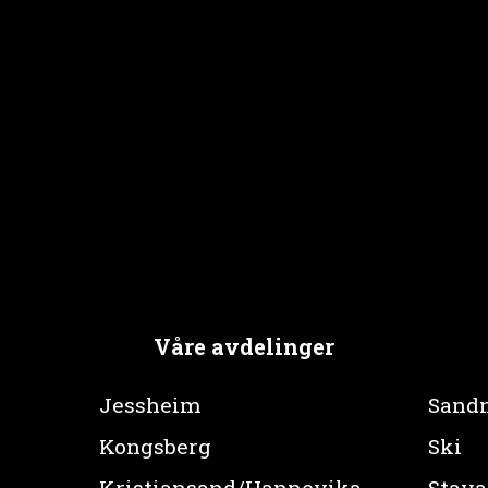
med barn i Trondheim - og bare en 15-minutters kjøretur 
Våre avdelinger
Jessheim
Sand
Kongsberg
Ski
Kristiansand/Hannevika
Stava