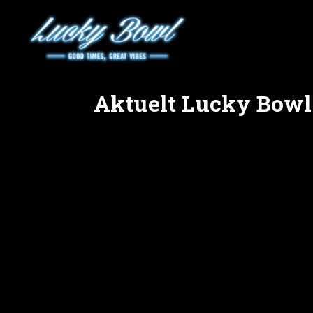
Aktuelt Lucky Bow
Planlegger du bursdag i Trondheim og