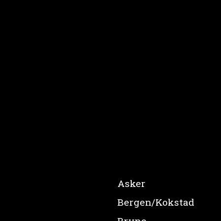
Det er mye hyggelig du kan finne på 
Asker
Bergen/Kokstad
Bryne