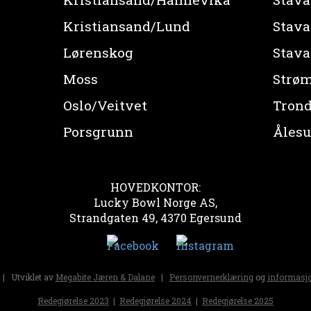
Kristiansand/Lund
Stav
Lørenskog
Stav
Moss
Strø
Oslo/Veitvet
Tron
Porsgrunn
Åles
HOVEDKONTOR:
Lucky Bowl Norge AS,
Strandgaten 49, 4370 Egersund
| Utviklet av
Megabite Jæren & Dalane
|
Personvernerklæring
og
informasjo
Redegjørelse 2023
|
Redegjørelse 2024
|
Redegjørelse 2025