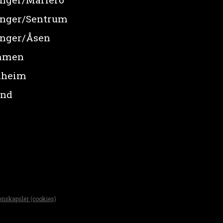
anger/Sentrum
anger/Åsen
mmen
dheim
und
nskapsler (cookies)