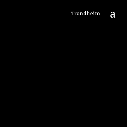
Trondheim
ky Bowl får dere en...