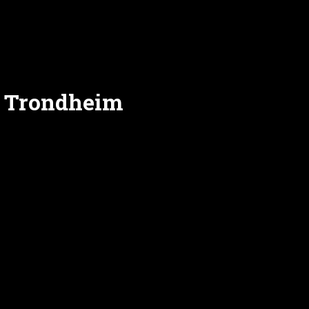
l Trondheim
 vil gi barna en opplevelse utover det vanlige? Hos Luc