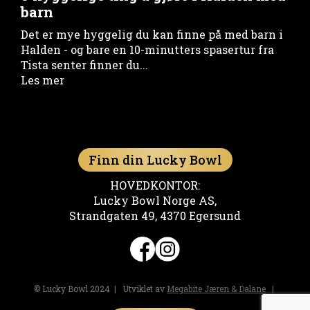
barn
Det er mye hyggelig du kan finne på med barn i
Halden - og bare en 10-minutters spasertur fra
Tista senter finner du...
Les mer
Finn din Lucky Bowl
HOVEDKONTOR:
Lucky Bowl Norge AS,
Strandgaten 49, 4370 Egersund
© Lucky Bowl 2024 | Utviklet av
Megabite Jæren & Dalane
|
Personvernerklæring
og
informasjonskapsler (cookies)