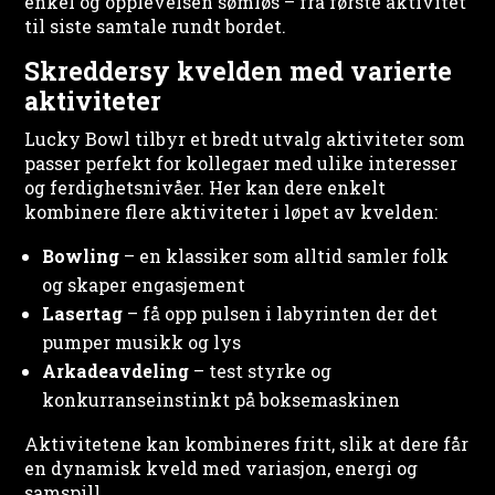
enkel og opplevelsen sømløs – fra første aktivitet
til siste samtale rundt bordet.
Skreddersy kvelden med varierte
aktiviteter
Lucky Bowl tilbyr et bredt utvalg aktiviteter som
passer perfekt for kollegaer med ulike interesser
og ferdighetsnivåer. Her kan dere enkelt
kombinere flere aktiviteter i løpet av kvelden:
Bowling
– en klassiker som alltid samler folk
og skaper engasjement
Lasertag
– få opp pulsen i labyrinten der det
pumper musikk og lys
Arkadeavdeling
– test styrke og
konkurranseinstinkt på boksemaskinen
Aktivitetene kan kombineres fritt, slik at dere får
en dynamisk kveld med variasjon, energi og
samspill.