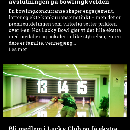
avslutningen på bowlingkvelden
En bowlingkonkurranse skaper engasjement,
latter og ekte konkurranseinstinkt – men det er
premieutdelingen som virkelig setter prikken
over i-en. Hos Lucky Bowl gjør vi det lille ekstra
med medaljer og pokaler i ulike størrelser, enten
dere er familie, vennegjeng...
Les mer
Bli medlem i Lucky Club og få ekstra