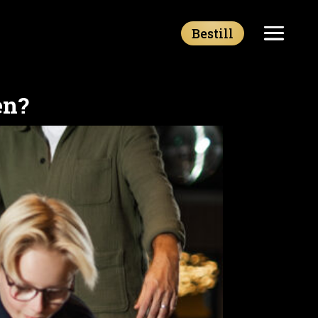
Bestill
en?