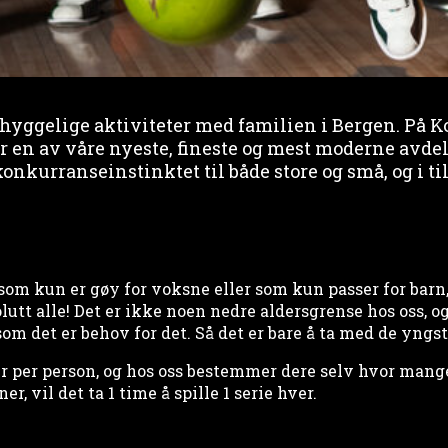
 hyggelige aktiviteter med familien i Bergen. På 
r en av våre nyeste, fineste og mest moderne avdel
konkurranseinstinktet til både store og små, og i ti
som kun er gøy for voksne eller som kun passer for barn
utt alle! Det er ikke noen nedre aldersgrense hos oss, og
om det er behov for det. Så det er bare å ta med de yngst
er per person, og hos oss bestemmer dere selv hvor mange 
r, vil det ta 1 time å spille 1 serie hver.