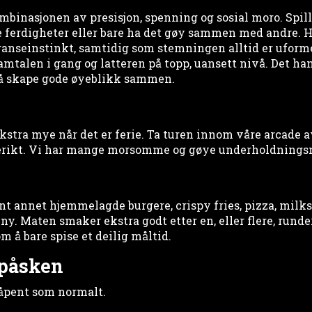
mbinasjonen av presisjon, spenning og sosial moro. Spille
ne ferdigheter eller bare ha det gøy sammen med andre. H
ranseinstinkt, samtidig som stemningen alltid er uformel
amtalen i gang og latteren på topp, uansett nivå. Det ha
å skape gode øyeblikk sammen.
 ekstra mye når det er ferie. Ta turen innom våre arcade 
nerikt. Vi har mange morsomme og gøye underholdnings
lant annet hjemmelagde burgere, crispy fries, pizza, mil
y. Maten smaker ekstra godt etter en, eller flere, runde
å bare spise et deilig måltid.
 påsken
åpent som normalt.