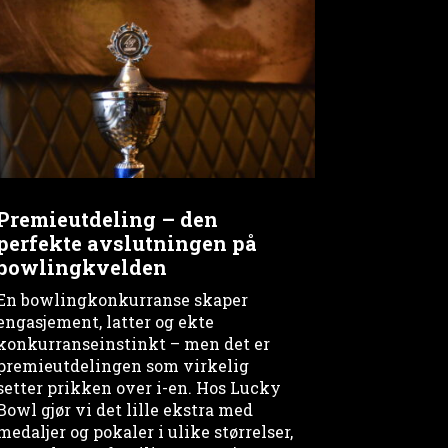
Premieutdeling – den
perfekte avslutningen på
bowlingkvelden
En bowlingkonkurranse skaper
engasjement, latter og ekte
konkurranseinstinkt – men det er
premieutdelingen som virkelig
setter prikken over i-en. Hos Lucky
Bowl gjør vi det lille ekstra med
medaljer og pokaler i ulike størrelser,