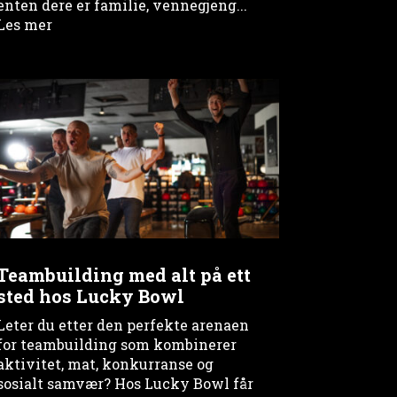
enten dere er familie, vennegjeng...
Les mer
Teambuilding med alt på ett
sted hos Lucky Bowl
Leter du etter den perfekte arenaen
for teambuilding som kombinerer
aktivitet, mat, konkurranse og
sosialt samvær? Hos Lucky Bowl får