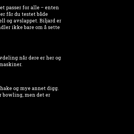
t passer for alle – enten
er får du testet både
l og avslappet. Biljard er
ndler ikke bare om å sette
avdeling når dere er her og
maskiner.
kshake og mye annet digg.
r bowling, men det er