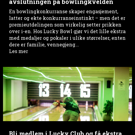
avslutningen på bowlingkvelden
En bowlingkonkurranse skaper engasjement,
latter og ekte konkurranseinstinkt – men det er
premieutdelingen som virkelig setter prikken
over i-en. Hos Lucky Bowl gjør vi det lille ekstra
med medaljer og pokaler i ulike størrelser, enten
dere er familie, vennegjeng...
Les mer
Bli medlem i Lucky Club og få ekstra