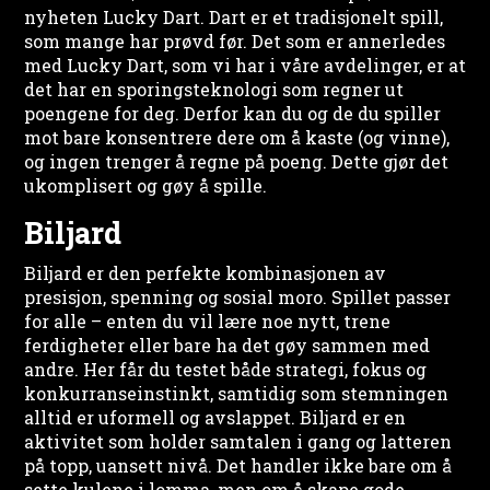
nyheten Lucky Dart.
Dart er et tradisjonelt spill,
som mange har prøvd før. Det som er annerledes
med Lucky Dart, som vi har i våre avdelinger, er at
det har en sporingsteknologi som regner ut
poengene for deg. Derfor kan du og de du spiller
mot bare konsentrere dere om å kaste (og vinne),
og ingen trenger å regne på poeng. Dette gjør det
ukomplisert og gøy å spille.
Biljard
Biljard er den perfekte kombinasjonen av
presisjon, spenning og sosial moro. Spillet passer
for alle – enten du vil lære noe nytt, trene
ferdigheter eller bare ha det gøy sammen med
andre. Her får du testet både strategi, fokus og
konkurranseinstinkt, samtidig som stemningen
alltid er uformell og avslappet. Biljard er en
aktivitet som holder samtalen i gang og latteren
på topp, uansett nivå. Det handler ikke bare om å
sette kulene i lomma, men om å skape gode