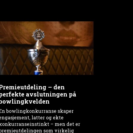
Premieutdeling – den
perfekte avslutningen på
bowlingkvelden
En bowlingkonkurranse skaper
engasjement, latter og ekte
konkurranseinstinkt – men det er
premieutdelingen som virkelig