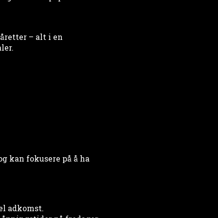
etter – alt i en
ler.
og kan fokusere på å ha
el adkomst.