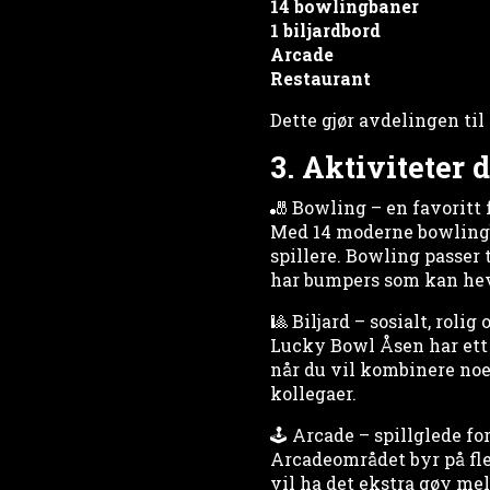
14 bowlingbaner
1 biljardbord
Arcade
Restaurant
Dette gjør avdelingen til
3. Aktiviteter
🎳 Bowling – en favoritt 
Med 14 moderne bowlingb
spillere. Bowling passer 
har bumpers som kan heve
🎱 Biljard – sosialt, roli
Lucky Bowl Åsen har ett b
når du vil kombinere noe
kollegaer.
🕹 Arcade – spillglede fo
Arcadeområdet byr på fl
vil ha det ekstra gøy me