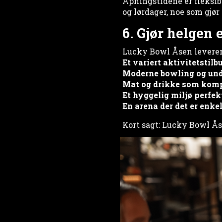
Åpningstidene er fleksib
og lørdager, noe som gjør
6. Gjør helgen
Lucky Bowl Åsen leverer
Et variert aktivitetstilbu
Moderne bowling og un
Mat og drikke som komp
Et hyggelig miljø perfek
En arena der det er enke
Kort sagt: Lucky Bowl Åse