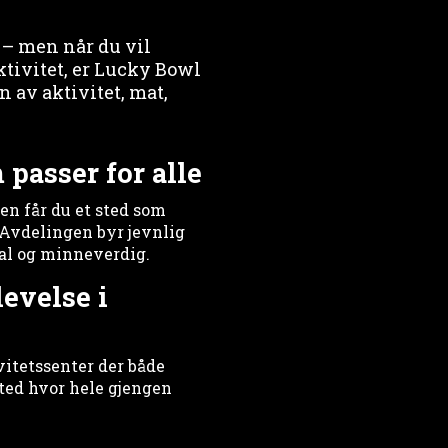
v – men når du vil
ktivitet, er Lucky Bowl
n av aktivitet, mat,
 passer for alle
en får du et sted som
. Avdelingen byr jevnlig
ial og minneverdig.
evelse i
itetssenter der både
sted hvor hele gjengen