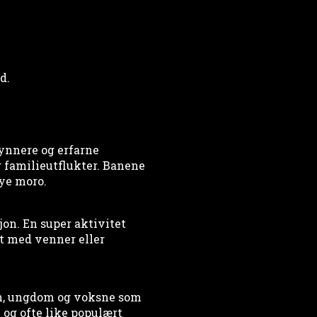
d.
ynnere og erfarne
g familieutflukter. Banene
mye moro.
jon. En super aktivitet
t med venner eller
rn, ungdom og voksne som
 og ofte like populært