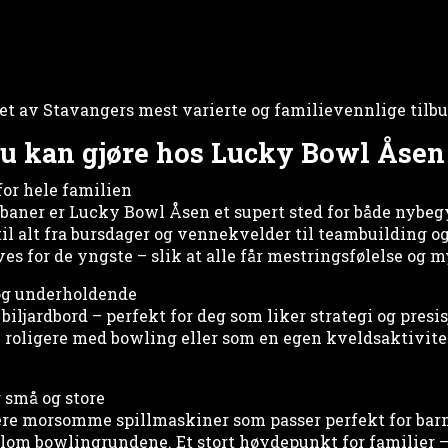
 et av Stavangers mest varierte og familievennlige tilbu
 du kan gjøre hos Lucky Bowl Åsen
for hele familien
aner er Lucky Bowl Åsen et supert sted for både nybeg
til alt fra bursdager og vennekvelder til teambuilding o
s for de yngste – slik at alle får mestringsfølelse og 
g og underholdende
iljardbord – perfekt for deg som liker strategi og presis
 roligere med bowling eller som en egen kveldsaktivite
r små og store
ere morsomme spillmaskiner som passer perfekt for ba
llom bowlingrundene. Et stort høydepunkt for familier –