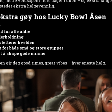
le, med kveldsåpent flere dager i uken – og ekstra lange
 stedet ekstra helgevennlig.
 ekstra gøy hos Lucky Bowl Åsen
:
d for alle aldre
derholdning
letterer kvelden
t for både små og store grupper
lt å skape gode minner
n gir deg good times, great vibes – hver eneste helg.