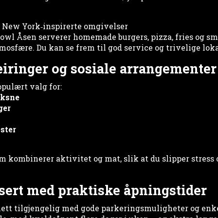
i New York‑inspirerte omgivelser
wl Åsen serverer homemade burgers, pizza, fries og smår
osfære. Du kan se frem til god service og trivelige loka
feiringer og sosiale arrangementer
pulært valg for:
oksne
ger
ster
 kombinerer aktivitet og mat, slik at du slipper stress 
ssert med praktiske åpningstider
lett tilgjengelig med gode parkeringsmuligheter og enk