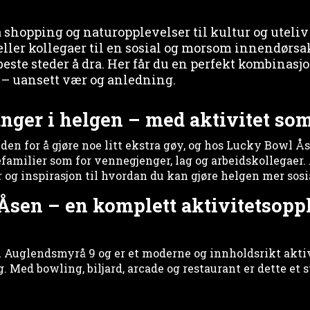
a shopping og naturopplevelser til kultur og uteli
eller kollegaer til en sosial og morsom innendørsa
beste steder å dra. Her får du en perfekt kombinasjo
k – uansett vær og anledning.
nger i helgen – med aktivitet som
den for å gjøre noe litt ekstra gøy, og hos Lucky Bowl Ås
efamilier som for vennegjenger, lag og arbeidskollegaer
r og inspirasjon til hvordan du kan gjøre helgen mer sos
Åsen – en komplett aktivitetsoppl
 Auglendsmyrå 9 og er et moderne og innholdsrikt aktiv
. Med bowling, biljard, arcade og restaurant er dette et 