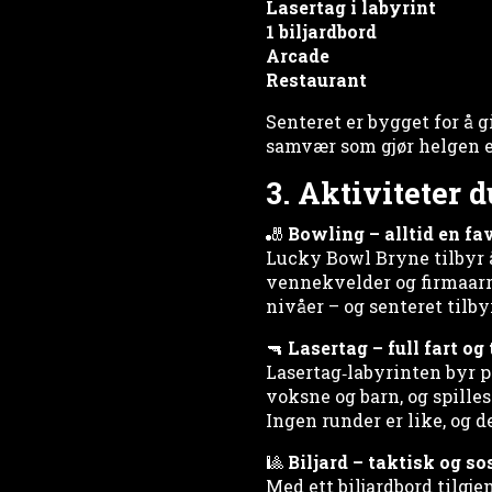
Lasertag i labyrint
1 biljardbord
Arcade
Restaurant
Senteret er bygget for å g
samvær som gjør helgen e
3. Aktiviteter 
🎳
Bowling – alltid en fav
Lucky Bowl Bryne tilbyr å
vennekvelder og firmaarra
nivåer – og senteret tilby
🔫
Lasertag – full fart o
Lasertag‑labyrinten byr 
voksne og barn, og spille
Ingen runder er like, og d
🎱
Biljard – taktisk og so
Med ett biljardbord tilgje