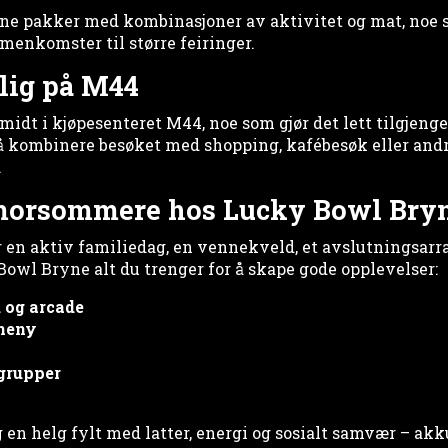
ne pakker med kombinasjoner av aktivitet og mat, noe s
menkomster til større feiringer.
elig på M44
idt i kjøpesenteret M44, noe som gjør det lett tilgjengel
å kombinere besøket med shopping, kafébesøk eller andr
.
 morsommere hos Lucky Bowl Bry
 en aktiv familiedag, en vennekveld, et avslutningsarr
Bowl Bryne alt du trenger for å skape gode opplevelser:
d og arcade
 meny
 grupper
en helg fylt med latter, energi og sosialt samvær – akku