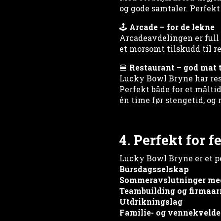
og gode samtaler. Perfekt 
🕹
Arcade – for de lekne
Arcadeavdelingen er full
et morsomt tilskudd til 
🍔
Restaurant – god mat 
Lucky Bowl Bryne har res
Perfekt både for et målti
én time før stengetid, og
4. Perfekt for 
Lucky Bowl Bryne er et po
Bursdagsselskap
Sommeravslutninger med 
Teambuilding og firmaa
Utdrikningslag
Familie- og vennekvelde