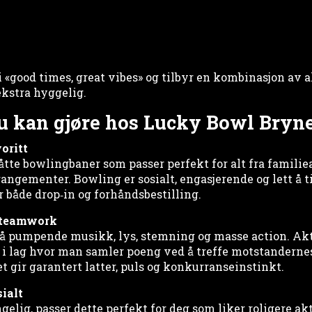
i «good times, great vibes» og tilbyr en kombinasjon av a
kstra hyggelig.
du kan gjøre hos Lucky Bowl Bryn
oritt
tte bowlingbaner som passer perfekt for alt fra familiea
ngementer. Bowling er sosialt, engasjerende og lett å ti
r både drop‑in og forhåndsbestilling.
g teamwork
på pumpende musikk, lys, stemning og masse action. Akt
s i lag hvor man samler poeng ved å treffe motstandernes
et gir garantert latter, puls og konkurranseinstinkt.
sialt
ngelig, passer dette perfekt for deg som liker roligere akt