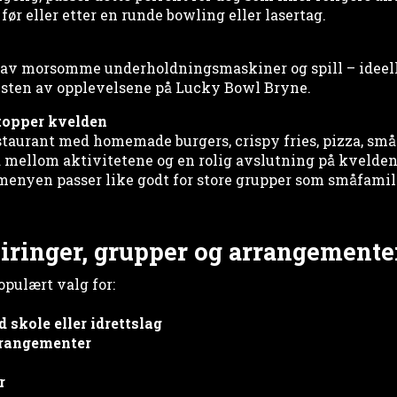
før eller etter en runde bowling eller lasertag.
 av morsomme underholdningsmaskiner og spill – ideell 
resten av opplevelsene på Lucky Bowl Bryne.
topper kvelden
taurant med homemade burgers, crispy fries, pizza, små
d mellom aktivitetene og en rolig avslutning på kvelde
 menyen passer like godt for store grupper som småfamili
feiringer, grupper og arrangemente
pulært valg for:
skole eller idrettslag
rrangementer
r