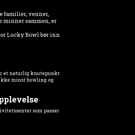
e familier, venner,
gode minner sammen, er
rfor Lucky Bowl bør inn
er et naturlig knutepunkt
g ikke minst bowling og
opplevelse
ivitetssenter som passer