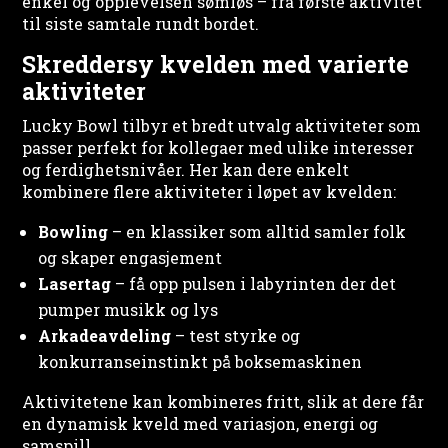
enkel og opplevelsen sømløs – fra første aktivitet
til siste samtale rundt bordet.
Skreddersy kvelden med varierte
aktiviteter
Lucky Bowl tilbyr et bredt utvalg aktiviteter som
passer perfekt for kollegaer med ulike interesser
og ferdighetsnivåer. Her kan dere enkelt
kombinere flere aktiviteter i løpet av kvelden:
Bowling
– en klassiker som alltid samler folk
og skaper engasjement
Lasertag
– få opp pulsen i labyrinten der det
pumper musikk og lys
Arkadeavdeling
– test styrke og
konkurranseinstinkt på boksemaskinen
Aktivitetene kan kombineres fritt, slik at dere får
en dynamisk kveld med variasjon, energi og
samspill.