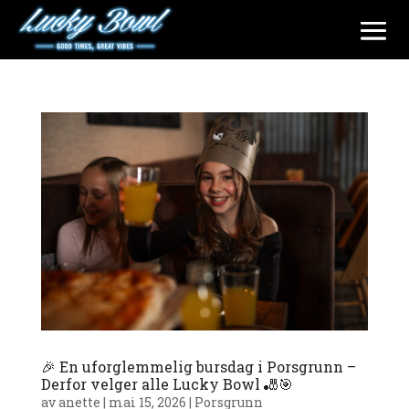
🎉 En uforglemmelig bursdag i Porsgrunn –
Derfor velger alle Lucky Bowl 🎳🎯
av
anette
|
mai 15, 2026
|
Porsgrunn