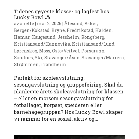
Tidenes gøyeste klasse- og lagfest hos
Lucky Bowl 🎳
av
anette
|
mai 2, 2026
|
Ålesund
,
Asker
,
Bergen/Kokstad
,
Bryne
,
Fredrikstad
,
Halden
,
Hamar
,
Haugesund
,
Jessheim
,
Kongsberg
,
Kristiansand/Hannevika
,
Kristiansand/Lund
,
Lørenskog
,
Moss
,
Oslo/Veitvet
,
Porsgrunn
,
Sandnes
,
Ski
,
Stavanger/Åsen
,
Stavanger/Mariero
,
Strømmen
,
Trondheim
Perfekt for skoleavslutning,
sesongavslutning og gruppefeiring. Skal du
planlegge årets skoleavslutning for klassen
– eller en morsom sesongavslutning for
fotballaget, korpset, speideren eller
barnehagegruppen? Hos Lucky Bowl skaper
vi rammer for en sosial, aktiv og...