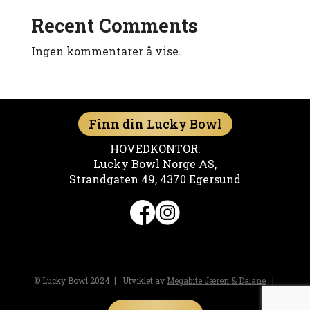
Recent Comments
Ingen kommentarer å vise.
Finn din Lucky Bowl
HOVEDKONTOR:
Lucky Bowl Norge AS,
Strandgaten 49, 4370 Egersund
© Lucky Bowl 2024 | Utviklet av
Megabite Jæren & Dalane
|
Personvernerklæring
og
informasjonskapsler (cookies)