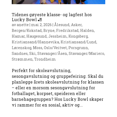
Tidenes gøyeste klasse- og lagfest hos
Lucky Bowl 🎳
av
anette
|
mai 2, 2026
|
Ålesund
,
Asker
,
Bergen/Kokstad
,
Bryne
,
Fredrikstad
,
Halden
,
Hamar
,
Haugesund
,
Jessheim
,
Kongsberg
,
Kristiansand/Hannevika
,
Kristiansand/Lund
,
Lørenskog
,
Moss
,
Oslo/Veitvet
,
Porsgrunn
,
Sandnes
,
Ski
,
Stavanger/Åsen
,
Stavanger/Mariero
,
Strømmen
,
Trondheim
Perfekt for skoleavslutning,
sesongavslutning og gruppefeiring. Skal du
planlegge årets skoleavslutning for klassen
– eller en morsom sesongavslutning for
fotballaget, korpset, speideren eller
barnehagegruppen? Hos Lucky Bowl skaper
vi rammer for en sosial, aktiv og...