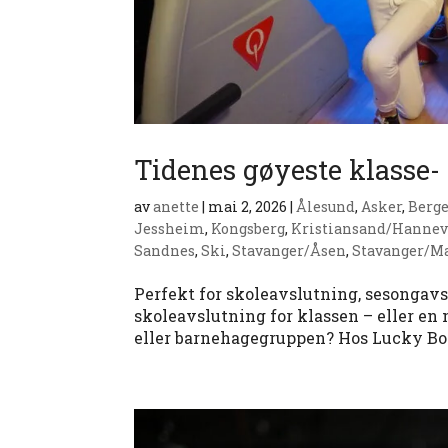
Tidenes gøyeste klasse-
av
anette
|
mai 2, 2026
|
Ålesund
,
Asker
,
Berg
Jessheim
,
Kongsberg
,
Kristiansand/Hannev
Sandnes
,
Ski
,
Stavanger/Åsen
,
Stavanger/M
Perfekt for skoleavslutning, sesongavs
skoleavslutning for klassen – eller en
eller barnehagegruppen? Hos Lucky Bowl