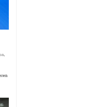
unn
,
eren