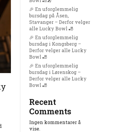
Bowl 🎳🎤
🎉 En uforglemmelig
bursdag på Åsen,
Stavanger – Derfor velger
alle Lucky Bowl 🎳
🎉 En uforglemmelig
bursdag i Kongsberg –
Derfor velger alle Lucky
Bowl 🎳
🎉 En uforglemmelig
bursdag i Lørenskog –
Derfor velger alle Lucky
ky
Bowl 🎳
Recent
Comments
Ingen kommentarer å
d
vise.