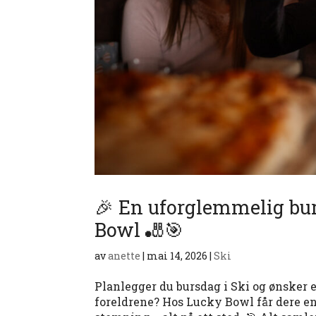
🎉 En uforglemmelig burs
Bowl 🎳🎯
av
anette
|
mai 14, 2026
|
Ski
Planlegger du bursdag i Ski og ønsker 
foreldrene? Hos Lucky Bowl får dere e