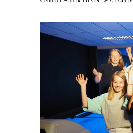
stemning – alt på ett sted. 🎯 Alt saml