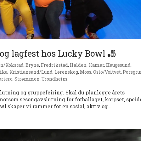
 og lagfest hos Lucky Bowl 🎳
en/Kokstad
,
Bryne
,
Fredrikstad
,
Halden
,
Hamar
,
Haugesund
,
ika
,
Kristiansand/Lund
,
Lørenskog
,
Moss
,
Oslo/Veitvet
,
Porsgr
ariero
,
Strømmen
,
Trondheim
lutning og gruppefeiring. Skal du planlegge årets
 morsom sesongavslutning for fotballaget, korpset, speid
 skaper vi rammer for en sosial, aktiv og...